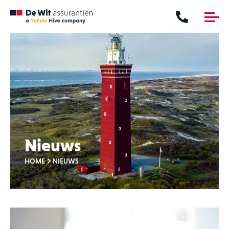
me
nu
Verzekeringen
Hypotheken
Verzekeringen
Financieringen
Particulier
Maritiem
Zakelijk
Nieuws
HOME
NIEUWS
Contact