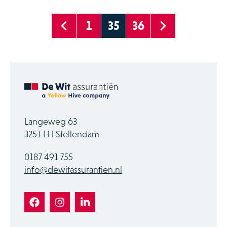
1
35
36
Langeweg 63
3251 LH Stellendam
0187 491 755
info@dewitassurantien.nl