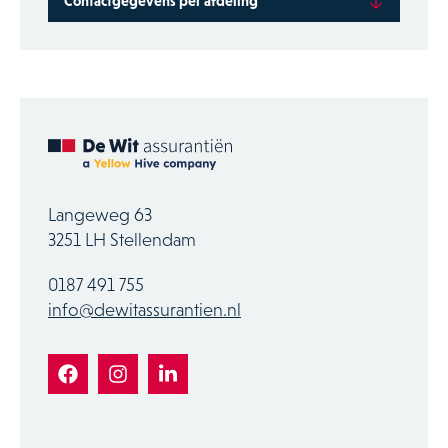
Contactgegevens per afdeling
RegioBank
0187 763 004
bankzaken@dewitassurantien.nl
Verzekeringen
0187 763 028
verzekeringen@dewitassurantien.nl
Langeweg 63
Boekhouding
3251 LH Stellendam
0187 763 021
boekhouding@dewitassurantien.nl
0187 491 755
Hypotheken
info@dewitassurantien.nl
0187 763 027
hypotheken@dewitassurantien.nl
Schade
0187 763 029