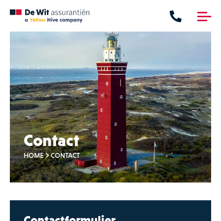
me
nu
Verzekeringen
Hypotheken
Verzekeringen
Financieringen
Particulier
Maritiem
Zakelijk
Contact
HOME
CONTACT
Contact
Contactformulier