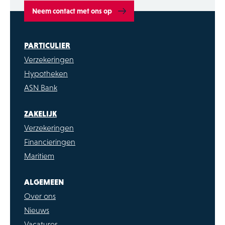
schade@dewitassurantien.nl
Neem contact met ons op
PARTICULIER
Verzekeringen
Hypotheken
ASN Bank
ZAKELIJK
Verzekeringen
Financieringen
Maritiem
ALGEMEEN
Over ons
Nieuws
Vacatures