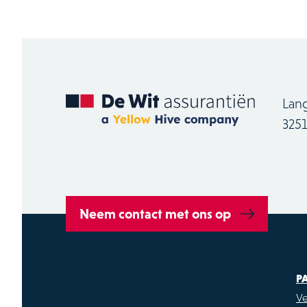
Lan
325
Neem contact met ons op
P
Ve