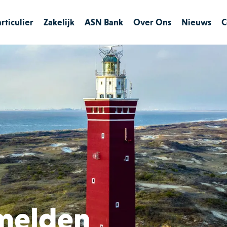
rticulier
Zakelijk
ASN Bank
Over Ons
Nieuws
C
Verzekeringen
Verzekeringen
Particulier
Hypotheken
Financieringen
Zakelijk
Maritiem
 melden