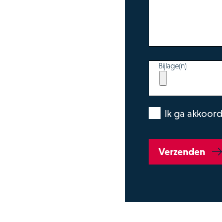
Bijlage(n)
Ik ga akkoor
Verzenden