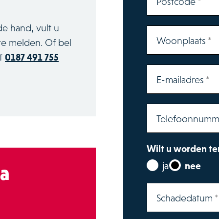
Postcode
e hand, vult u
Woonplaats
te melden. Of bel
of
0187 491 755
E-mailadres
Telefoonnumm
Wilt u worden t
ja
nee
ia
Schadedatum