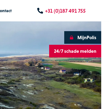
+31 (0)187 491 755
ontact
MijnPolis
24/7 schade melden