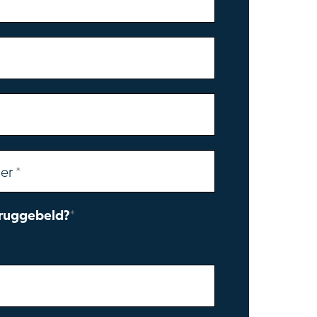
er
eruggebeld?