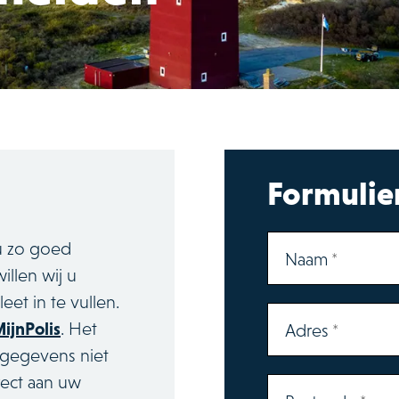
Formulie
u zo goed
Naam
illen wij u
t in te vullen.
ijnPolis
. Het
Adres
ntgegevens niet
rect aan uw