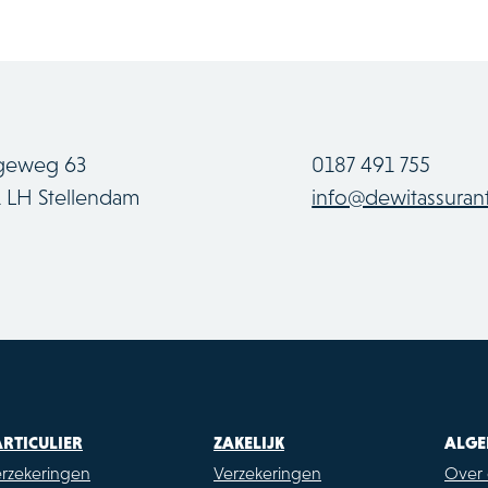
geweg 63
0187 491 755
1 LH Stellendam
info@dewitassurant
ARTICULIER
ZAKELIJK
ALGE
rzekeringen
Verzekeringen
Over 