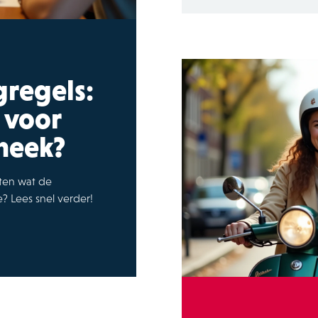
gregels:
 voor
heek?
eten wat de
? Lees snel verder!