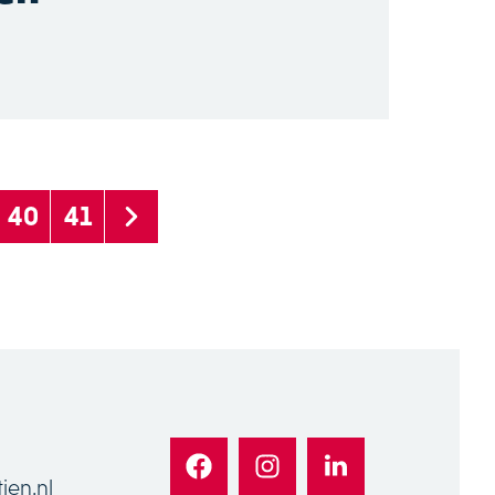
40
41
ien.nl