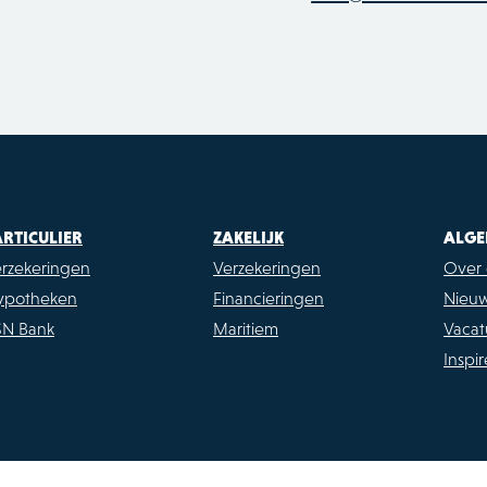
ARTICULIER
ZAKELIJK
ALGE
rzekeringen
Verzekeringen
Over 
ypotheken
Financieringen
Nieu
SN Bank
Maritiem
Vacat
Inspi