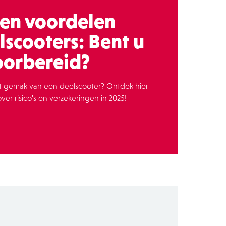
s en voordelen
lscooters: Bent u
oorbereid?
t gemak van een deelscooter? Ontdek hier
er risico's en verzekeringen in 2025!