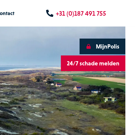
+31 (0)187 491 755
ontact
MijnPolis
24/7 schade melden