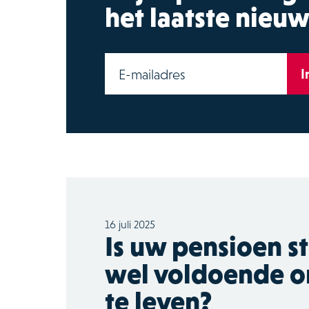
het laatste nieuw
I
E-mailadres
16 juli 2025
Is uw pensioen st
wel voldoende o
te leven?