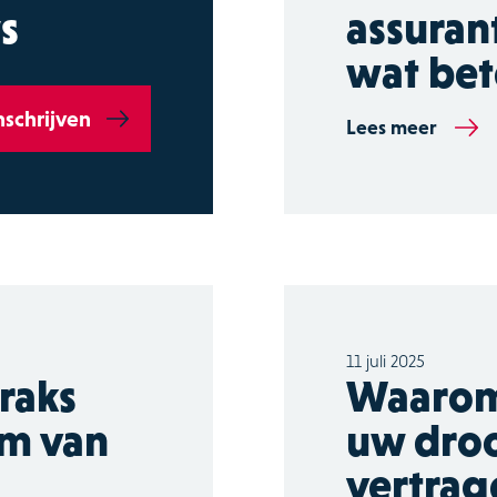
s
assuran
wat bet
nschrijven
Lees meer
11 juli 2025
raks
Waarom 
m van
uw dro
vertrag