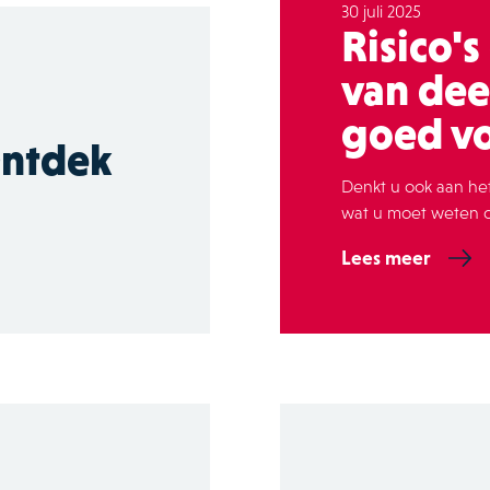
30 juli 2025
Risico'
van dee
goed v
Ontdek
Denkt u ook aan he
wat u moet weten ov
Lees meer