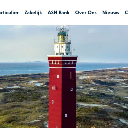
rticulier
Zakelijk
ASN Bank
Over Ons
Nieuws
C
Verzekeringen
Verzekeringen
Particulier
Hypotheken
Financieringen
Zakelijk
Maritiem