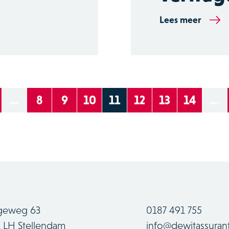
Lees meer
...
8
9
10
11
12
13
14
...
geweg 63
0187 491 755
1 LH Stellendam
info@dewitassurant