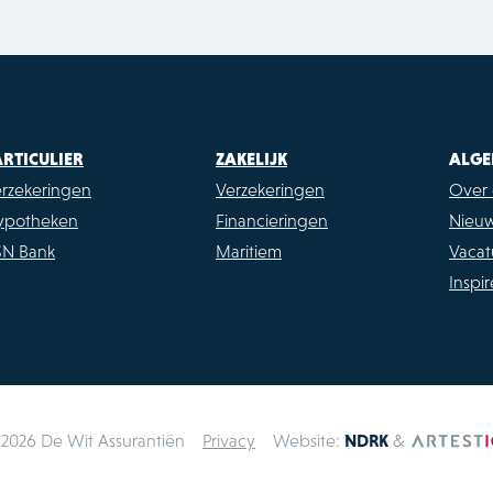
ARTICULIER
ZAKELIJK
ALGE
rzekeringen
Verzekeringen
Over 
ypotheken
Financieringen
Nieu
SN Bank
Maritiem
Vacat
Inspi
2026 De Wit Assurantiën
Privacy
Website:
NDRK
&