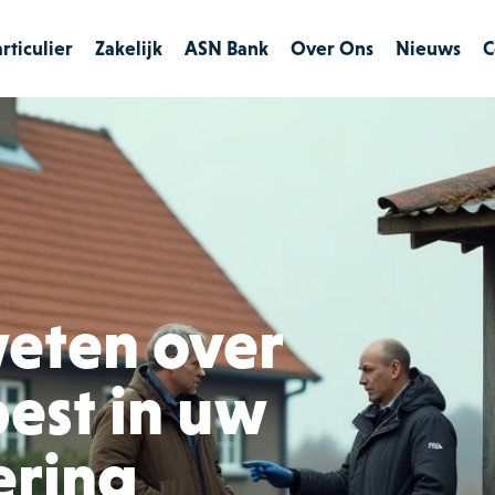
rticulier
Zakelijk
ASN Bank
Over Ons
Nieuws
C
Verzekeringen
Verzekeringen
Particulier
Hypotheken
Financieringen
Zakelijk
Maritiem
eten over
est in uw
ering