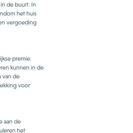
n de buurt. In
ondom het huis
een vergoeding
ijkse premie.
eren kunnen in de
m van de
dekking voor
ee aan de
muleren het