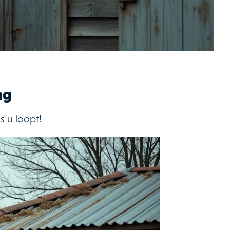
ng
s u loopt!