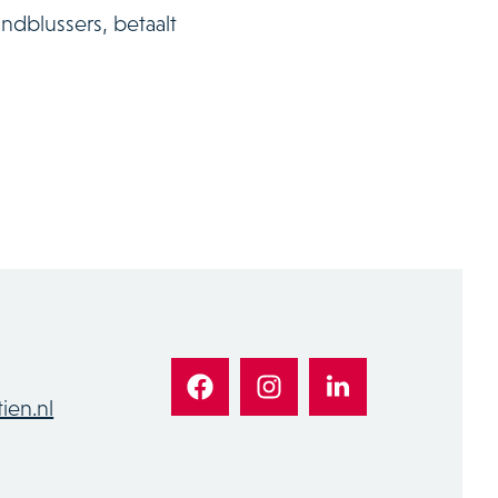
ndblussers, betaalt
ien.nl