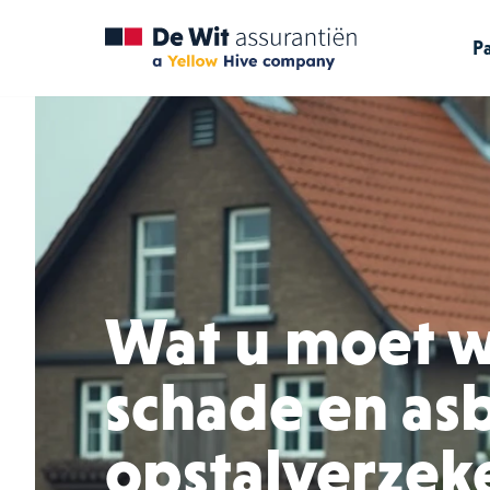
Pa
Wat u moet w
schade en asb
opstalverzek