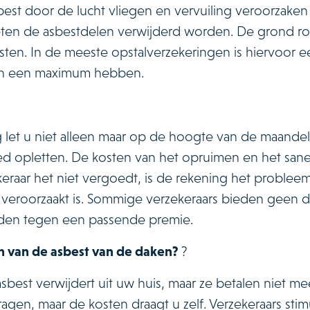
st door de lucht vliegen en vervuiling veroorzaken i
ten de asbestdelen verwijderd worden. De grond r
sten. In de meeste opstalverzekeringen is hiervoor 
an een maximum hebben.
ng let u niet alleen maar op de hoogte van de maandel
oed opletten. De kosten van het opruimen en het san
keraar het niet vergoedt, is de rekening het problee
t veroorzaakt is. Sommige verzekeraars bieden geen 
eden tegen een passende premie.
n van de asbest van de daken?
?
asbest verwijdert uit uw huis, maar ze betalen niet m
dragen, maar de kosten draagt u zelf. Verzekeraars sti