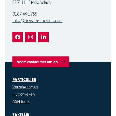
3251 LH Stellendam
0187 491 755
info@dewitassurantien.nl
Neem contact met ons op
PARTICULIER
Verzekeringen
Hypotheken
ASN Bank
ZAKELIJK