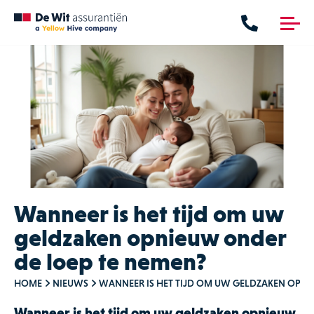
me
nu
Verzekeringen
Hypotheken
Verzekeringen
Financieringen
Particulier
Maritiem
Zakelijk
Wanneer is het tijd om uw
geldzaken opnieuw onder
Contact
de loep te nemen?
HOME
NIEUWS
WANNEER IS HET TIJD OM UW GELDZAKEN OPNI
Wanneer is het tijd om uw geldzaken opnieuw