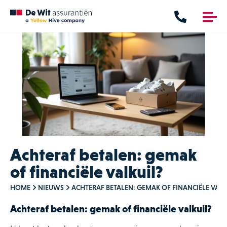
me
nu
Verzekeringen
Hypotheken
Verzekeringen
Financieringen
Particulier
Maritiem
Zakelijk
Achteraf betalen: gemak
of financiële valkuil?
Contact
HOME
NIEUWS
ACHTERAF BETALEN: GEMAK OF FINANCIËLE VALK
Achteraf betalen: gemak of financiële valkuil?